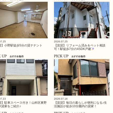
07.25
2026.07.25
貸】小野駅徒歩5分の貸テナント
【賃貸】リフォーム済み＆ペット相談
可！駅徒歩7分の4SDK戸建
07.23
2026.07.16
貸】駐車スペース付き！山科区東野
【賃貸】毎日の暮らしが便利になる♪生
DK貸家をご紹介♪
活施設が徒歩10分圏内の貸家！