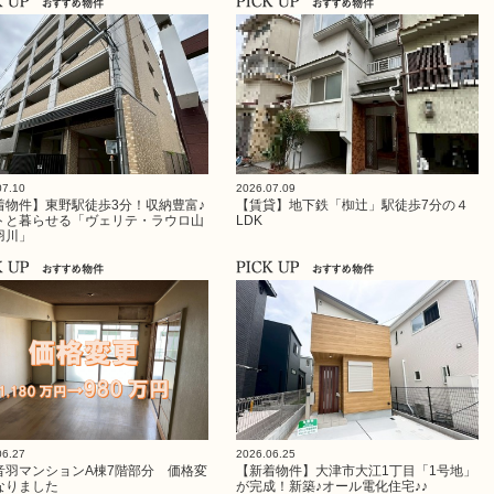
07.10
2026.07.09
着物件】東野駅徒歩3分！収納豊富♪
【賃貸】地下鉄「椥辻」駅徒歩7分の４
トと暮らせる「ヴェリテ・ラウロ山
LDK
羽川」
06.27
2026.06.25
音羽マンションA棟7階部分 価格変
【新着物件】大津市大江1丁目「1号地」
なりました
が完成！新築♪オール電化住宅♪♪