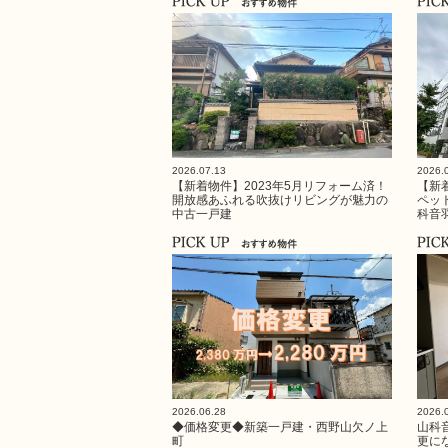
2026.07.13
2026.
【新着物件】2023年5月リフォーム済！
【新
開放感あふれる吹抜けリビングが魅力の
ペッ
中古一戸建
科音
2026.06.28
2026.
◆価格変更◆新築一戸建・西野山欠ノ上
山科
町
更に