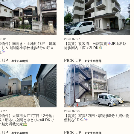
08.01
2026.07.27
着物件】南向き・土地約47坪！建築
【賃貸】改装済、分譲賃貸
JR山科駅
なし＆山階南小学校徒歩5分の好立
徒歩圏内！広々2LDK
地
07.27
2026.07.25
着物件】大津市大江1丁目「2号地」
【賃貸】家賃3万円・駅徒歩5分！買い物
成！明るい玄関とゆとりの4LDKで
便利な1DK♪
す魅力満載の家