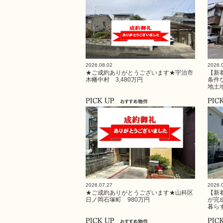
2026.08.02
2026.
★ご成約ありがとうございます★宇治市
【新
木幡中村 3,480万円
条件
地土
2026.07.27
2026.
★ご成約ありがとうございます★山科区
【新
日ノ岡石塚町 980万円
が完
暮ら