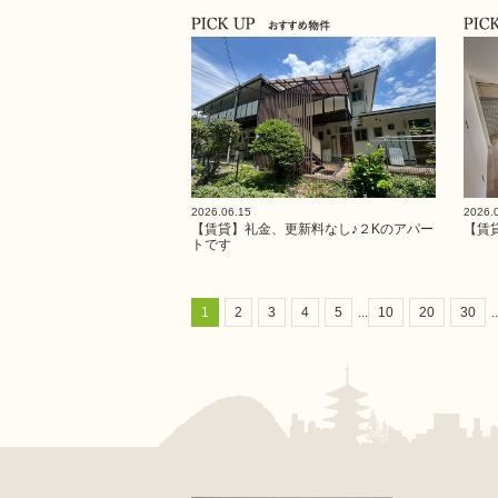
2026.06.15
2026.
【賃貸】礼金、更新料なし♪２Kのアパー
【賃
トです
1
2
3
4
5
...
10
20
30
..