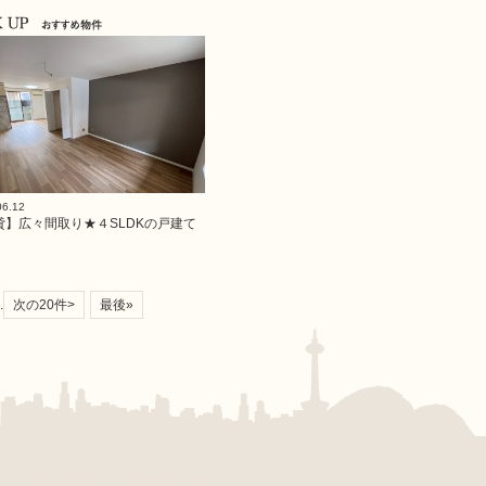
06.12
貸】広々間取り★４SLDKの戸建て
.
次の20件>
最後»