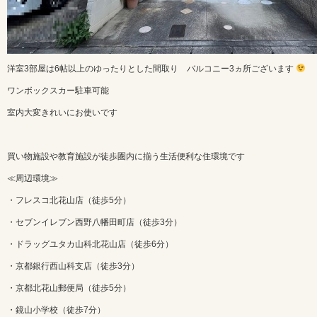
洋室3部屋は6帖以上のゆったりとした間取り バルコニー3ヵ所ございます
ワンボックスカー駐車可能
室内大変きれいにお使いです
買い物施設や教育施設が徒歩圏内に揃う生活便利な住環境です
≪周辺環境≫
・フレスコ北花山店（徒歩5分）
・セブンイレブン西野八幡田町店（徒歩3分）
・ドラッグユタカ山科北花山店（徒歩6分）
・京都銀行西山科支店（徒歩3分）
・京都北花山郵便局（徒歩5分）
・鏡山小学校（徒歩7分）