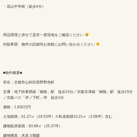
・花山中学校（徒歩4分）
周辺環境と併せて是非一度現地をご確認ください
内覧希望、物件の詳細等お気軽にお問い合わせください
■物件概要■
所在：京都市山科区西野野色町
交通：地下鉄東西線「御陵」駅 徒歩15分／京阪京津線「御陵」駅 徒歩15分
／京阪バス「岸ノ下町」停 徒歩2分
価格：1,930万円
土地面積：61.27㎡（18.53坪）※私道面積10.21㎡（3.08坪）含む
建物延床面積：83.88㎡（25.37坪）
建物構造：木造３階建