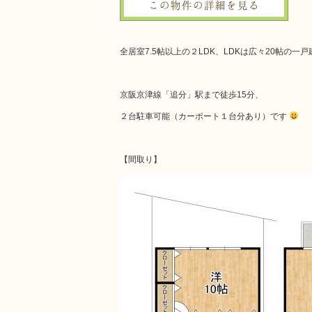
この物件の詳細を見る
全居室7.5帖以上の２LDK、LDKは広々20帖の
京阪京津線「追分」駅まで徒歩15分、
２台駐車可能（カーポート１台分あり）です
【間取り】