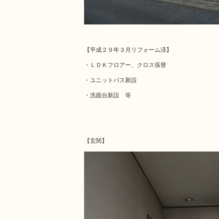
【平成２９年３月リフォーム済】
・ＬＤＫフロアー、クロス張替
・ユニットバス新設
・洗面台新設 等
【玄関】