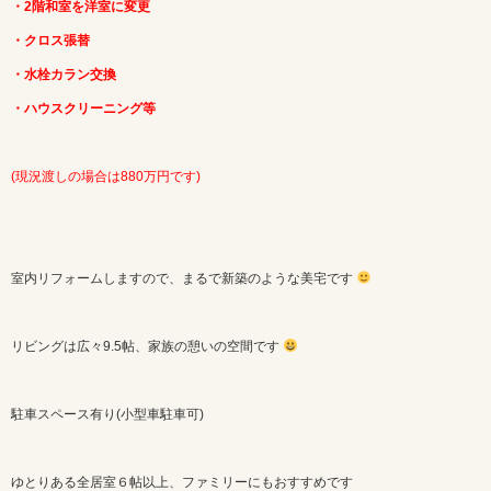
・2階和室を洋室に変更
・クロス張替
・水栓カラン交換
・ハウスクリーニング等
(現況渡しの場合は880万円です)
室内リフォームしますので、まるで新築のような美宅です
リビングは広々9.5帖、家族の憩いの空間です
駐車スペース有り(小型車駐車可)
ゆとりある全居室６帖以上、ファミリーにもおすすめです