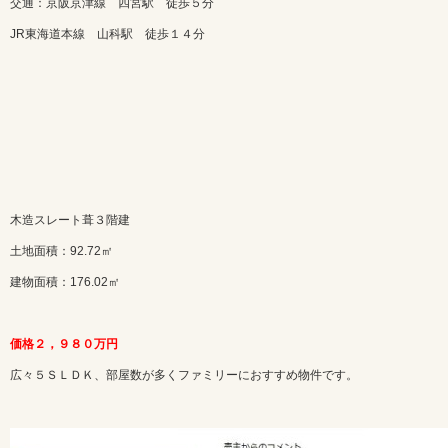
交通：京阪京津線 四宮駅 徒歩５分
JR東海道本線 山科駅 徒歩１４分
木造スレート葺３階建
土地面積：92.72㎡
建物面積：176.02㎡
価格２，９８０万円
広々５ＳＬＤＫ、部屋数が多くファミリーにおすすめ物件です。