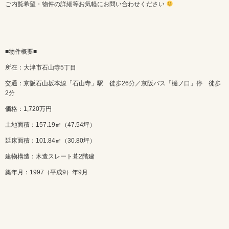
ご内覧希望・物件の詳細等お気軽にお問い合わせください
■物件概要■
所在：大津市石山寺5丁目
交通：京阪石山坂本線「石山寺」駅 徒歩26分／京阪バス「樋ノ口」停 徒歩
2分
価格：1,720万円
土地面積：157.19㎡（47.54坪）
延床面積：101.84㎡（30.80坪）
建物構造：木造スレート葺2階建
築年月：1997（平成9）年9月