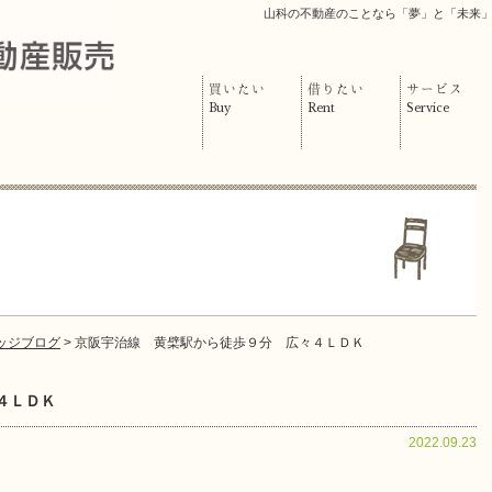
山科の不動産のことなら「夢」と「未来
買いたい
借りたい
サービス
Buy
Rent
Service
ッジブログ
> 京阪宇治線 黄檗駅から徒歩９分 広々４ＬＤＫ
４ＬＤＫ
2022.09.23