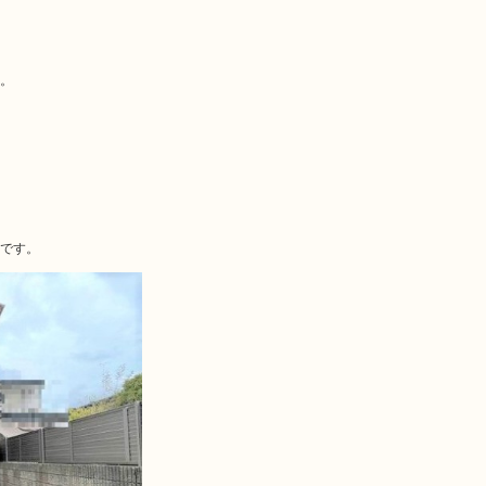
。
です。