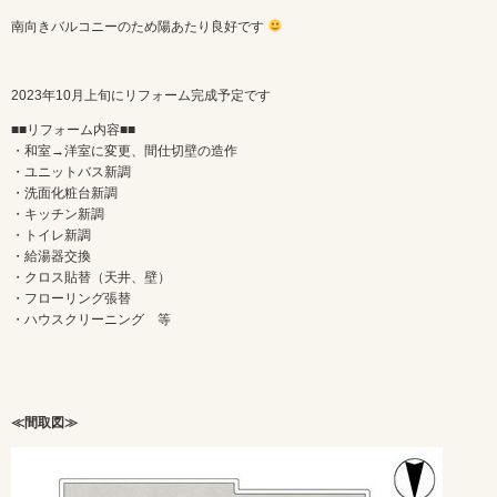
南向きバルコニーのため陽あたり良好です
2023年10月上旬にリフォーム完成予定です
■■リフォーム内容■■
・和室→洋室に変更、間仕切壁の造作
・ユニットバス新調
・洗面化粧台新調
・キッチン新調
・トイレ新調
・給湯器交換
・クロス貼替（天井、壁）
・フローリング張替
・ハウスクリーニング 等
≪間取図≫