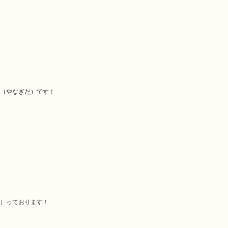
（やなぎだ）です！
）っております！