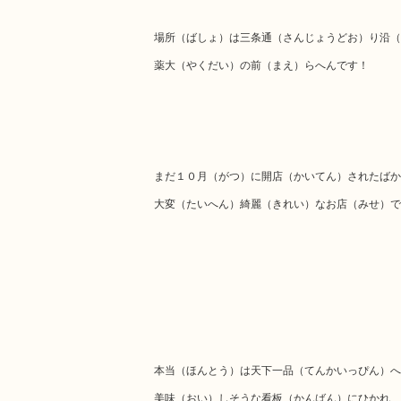
場所（ばしょ）は三条通（さんじょうどお）り沿（
薬大（やくだい）の前（まえ）らへんです！
まだ１０月（がつ）に開店（かいてん）されたばか
大変（たいへん）綺麗（きれい）なお店（みせ）で
本当（ほんとう）は天下一品（てんかいっぴん）へ
美味（おい）しそうな看板（かんばん）にひかれ