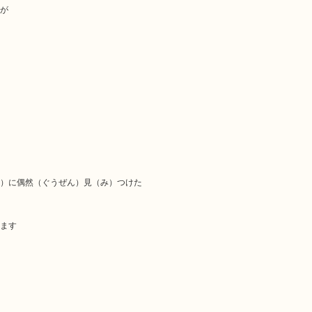
が
）に偶然（ぐうぜん）見（み）つけた
ます