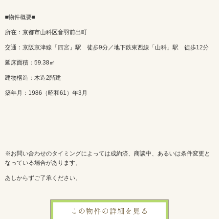
■物件概要■
所在：京都市山科区音羽前出町
交通：京阪京津線「四宮」駅 徒歩9分／地下鉄東西線「山科」駅 徒歩12分
延床面積：59.38㎡
建物構造：木造2階建
築年月：1986（昭和61）年3月
※お問い合わせのタイミングによっては成約済、商談中、あるいは条件変更と
なっている場合があります。
あしからずご了承ください。
この物件の詳細を見る