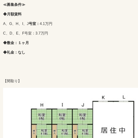
≪募集条件≫
◆月額賃料
A、G、H、I、J
号室：
4.1万円
C、D、E、F号室：3.7万円
◆敷金：１ヶ月
◆礼金：なし
【間取り】