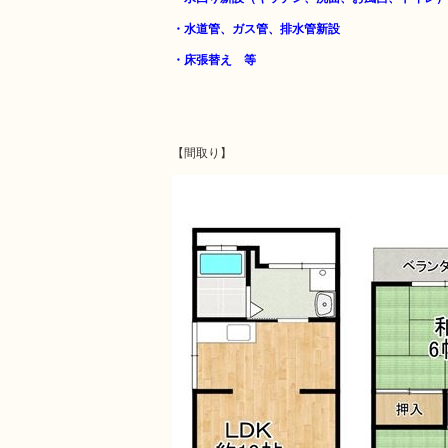
・水道管、ガス管、排水管新設
・床張替え 等
【間取り】