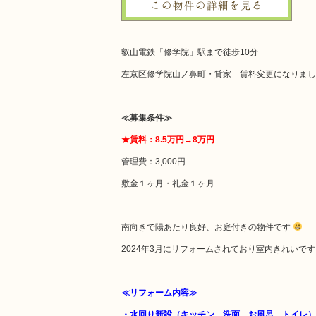
この物件の詳細を見る
叡山電鉄「修学院」駅まで徒歩10分
左京区修学院山ノ鼻町・貸家 賃料変更になりま
≪募集条件≫
★賃料：8.5万円→8万円
管理費：3,000円
敷金１ヶ月・礼金１ヶ月
南向きで陽あたり良好、お庭付きの物件です
2024年3月にリフォームされており室内きれいで
≪リフォーム内容≫
・水回り新設（キッチン、洗面、お風呂、トイレ）