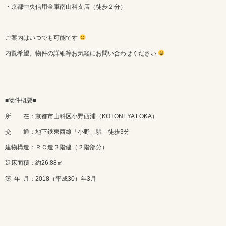
・京都中央信用金庫南山科支店（徒歩２分）
ご案内はいつでも可能です
内覧希望、物件の詳細等お気軽にお問い合わせください
■物件概要■
所 在：京都市山科区小野西浦（KOTONEYA LOKA）
交 通：地下鉄東西線「小野」駅 徒歩3分
建物構造：ＲＣ造３階建（２階部分）
延床面積：約26.88㎡
築 年 月：2018（平成30）年3月