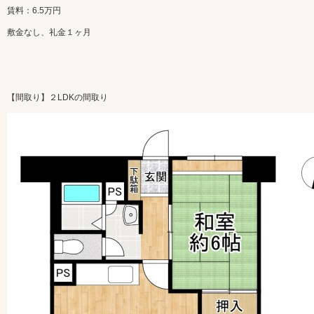
賃料：6.5万円
敷金なし、礼金１ヶ月
【間取り】２LDKの間取り