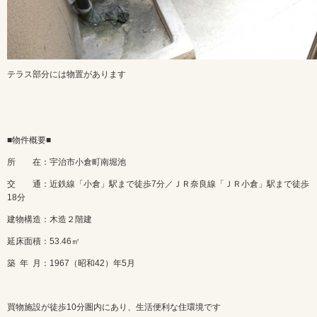
テラス部分には物置があります
■物件概要■
所 在：宇治市小倉町南堀池
交 通：近鉄線「小倉」駅まで徒歩7分／ＪＲ奈良線「ＪＲ小倉」駅まで徒歩
18分
建物構造：木造２階建
延床面積：53.46㎡
築 年 月：1967（昭和42）年5月
買物施設が徒歩10分圏内にあり、生活便利な住環境です