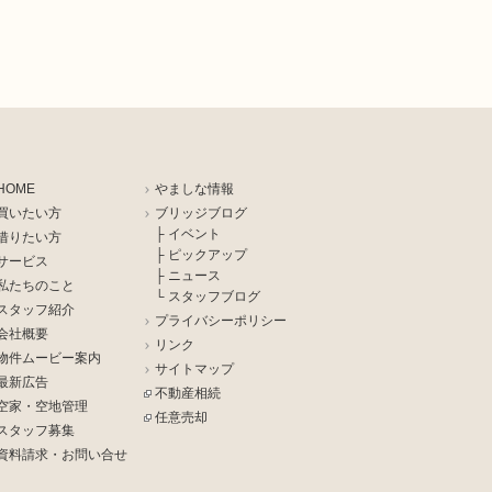
HOME
やましな情報
買いたい方
ブリッジブログ
├ イベント
借りたい方
├ ピックアップ
サービス
├ ニュース
私たちのこと
└ スタッフブログ
スタッフ紹介
プライバシーポリシー
会社概要
リンク
物件ムービー案内
サイトマップ
最新広告
不動産相続
空家・空地管理
任意売却
スタッフ募集
資料請求・お問い合せ