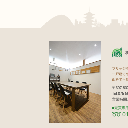
ブリッジ
一戸建て
山科で不
〒607-
Tel.075-
営業時間／
売買専
0