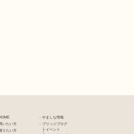
HOME
やましな情報
買いたい方
ブリッジブログ
├ イベント
借りたい方