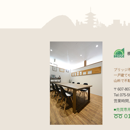
ブリッジ
一戸建て
山科で不
〒607-
Tel.075-
営業時間／
売買専
0