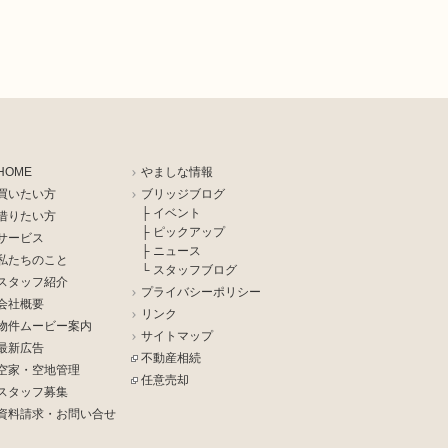
HOME
やましな情報
買いたい方
ブリッジブログ
├ イベント
借りたい方
├ ピックアップ
サービス
├ ニュース
私たちのこと
└ スタッフブログ
スタッフ紹介
プライバシーポリシー
会社概要
リンク
物件ムービー案内
サイトマップ
最新広告
不動産相続
空家・空地管理
任意売却
スタッフ募集
資料請求・お問い合せ