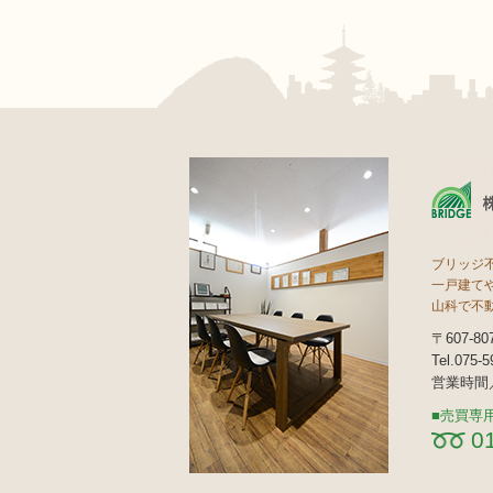
ブリッジ
一戸建て
山科で不
〒607-
Tel.075-
営業時間／
売買専
0