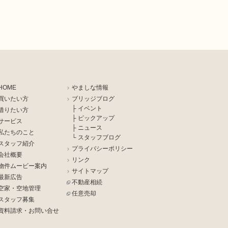
HOME
やましな情報
買いたい方
ブリッジブログ
├ イベント
借りたい方
├ ピックアップ
サービス
├ ニュース
私たちのこと
└ スタッフブログ
スタッフ紹介
プライバシーポリシー
会社概要
リンク
物件ムービー案内
サイトマップ
最新広告
不動産相続
空家・空地管理
任意売却
スタッフ募集
資料請求・お問い合せ