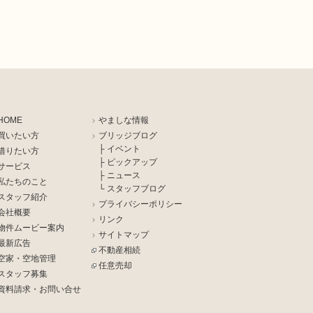
HOME
やましな情報
買いたい方
ブリッジブログ
├ イベント
借りたい方
├ ピックアップ
サービス
├ ニュース
私たちのこと
└ スタッフブログ
スタッフ紹介
プライバシーポリシー
会社概要
リンク
物件ムービー案内
サイトマップ
最新広告
不動産相続
空家・空地管理
任意売却
スタッフ募集
資料請求・お問い合せ