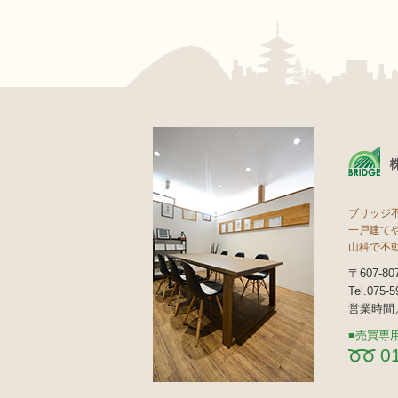
ブリッジ
一戸建て
山科で不
〒607-
Tel.075-
営業時間／
売買専
0