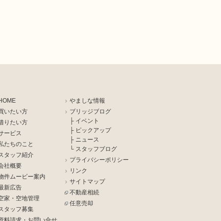
HOME
やましな情報
買いたい方
ブリッジブログ
├ イベント
借りたい方
├ ピックアップ
サービス
├ ニュース
私たちのこと
└ スタッフブログ
スタッフ紹介
プライバシーポリシー
会社概要
リンク
物件ムービー案内
サイトマップ
最新広告
不動産相続
空家・空地管理
任意売却
スタッフ募集
資料請求・お問い合せ