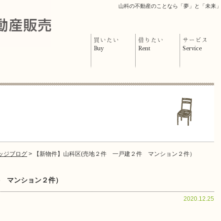
山科の不動産のことなら「夢」と「未来
買いたい
借りたい
サービス
Buy
Rent
Service
ッジブログ
> 【新物件】山科区(売地２件 一戸建２件 マンション２件）
件 マンション２件）
2020.12.25