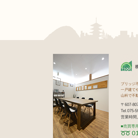
ブリッジ
一戸建て
山科で不
〒607-
Tel.075-
営業時間／
売買専
0