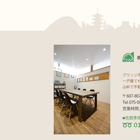
ブリッジ
一戸建て
山科で不
〒607-
Tel.075-
営業時間／
売買専
0