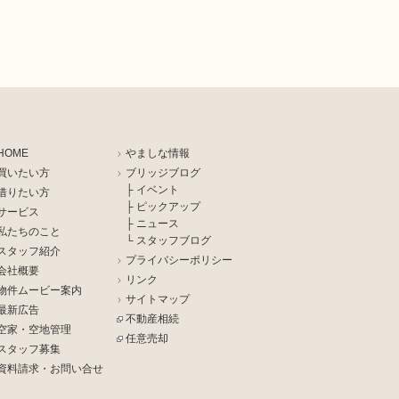
HOME
やましな情報
買いたい方
ブリッジブログ
├ イベント
借りたい方
├ ピックアップ
サービス
├ ニュース
私たちのこと
└ スタッフブログ
スタッフ紹介
プライバシーポリシー
会社概要
リンク
物件ムービー案内
サイトマップ
最新広告
不動産相続
空家・空地管理
任意売却
スタッフ募集
資料請求・お問い合せ