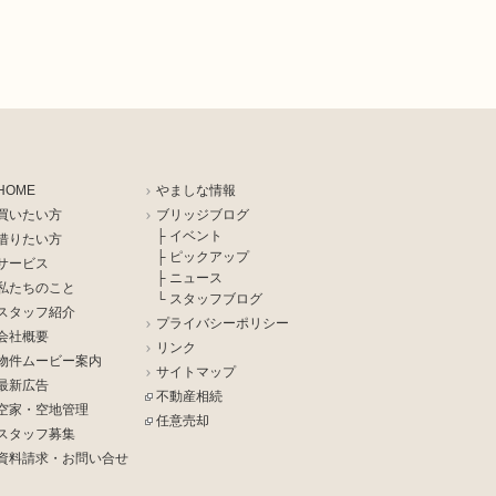
HOME
やましな情報
買いたい方
ブリッジブログ
├ イベント
借りたい方
├ ピックアップ
サービス
├ ニュース
私たちのこと
└ スタッフブログ
スタッフ紹介
プライバシーポリシー
会社概要
リンク
物件ムービー案内
サイトマップ
最新広告
不動産相続
空家・空地管理
任意売却
スタッフ募集
資料請求・お問い合せ