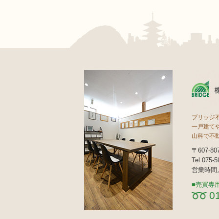
ブリッジ
一戸建て
山科で不
〒607-
Tel.075-
営業時間／
売買専
0