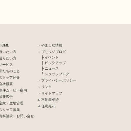
HOME
やましな情報
買いたい方
ブリッジブログ
├ イベント
借りたい方
├ ピックアップ
サービス
├ ニュース
私たちのこと
└ スタッフブログ
スタッフ紹介
プライバシーポリシー
会社概要
リンク
物件ムービー案内
サイトマップ
最新広告
不動産相続
空家・空地管理
任意売却
スタッフ募集
資料請求・お問い合せ