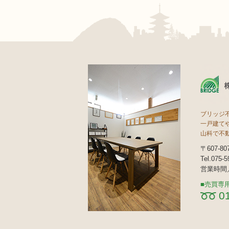
ブリッジ
一戸建て
山科で不
〒607-
Tel.075-
営業時間／
売買専
0