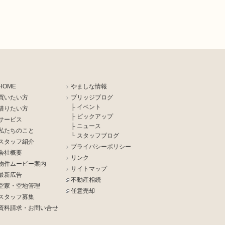
HOME
やましな情報
買いたい方
ブリッジブログ
├ イベント
借りたい方
├ ピックアップ
サービス
├ ニュース
私たちのこと
└ スタッフブログ
スタッフ紹介
プライバシーポリシー
会社概要
リンク
物件ムービー案内
サイトマップ
最新広告
不動産相続
空家・空地管理
任意売却
スタッフ募集
資料請求・お問い合せ