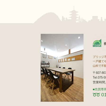
ブリッジ
一戸建て
山科で不
〒607-
Tel.075-
営業時間／
売買専
0