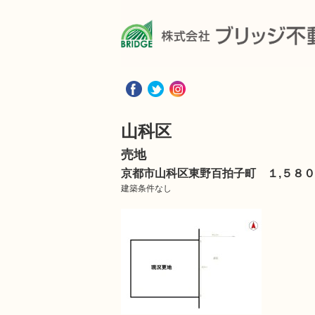
山科区
売地
京都市山科区東野百拍子町 １,５８０
建築条件なし