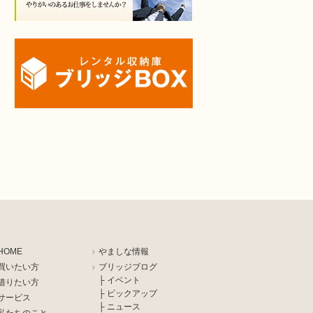
HOME
やましな情報
買いたい方
ブリッジブログ
├ イベント
借りたい方
├ ピックアップ
サービス
├ ニュース