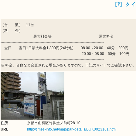
【P】タ
［台 数］ 11台
［料 金］
最大料金等 通常料金
-------------------------------------------------------------------------------------
全日 当日1日最大料金1,800円(24時迄) 08:00～20:00 40分 200円
20:00～08:00 60分 100
-------------------------------------------------------------------------------------
※ 料金、台数など変更される場合がありますので、下記のサイトでご確認下さい
住所
京都市山科区竹鼻堂ノ前町28-10
URL
http://times-info.net/map/parkdetails/BUK0023161.html