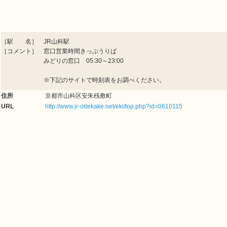
［駅 名］ JR山科駅
［コメント］ 窓口営業時間きっぷうりば
みどりの窓口 05:30～23:00
※下記のサイトで時刻表をお調べください。
住所
京都市山科区安朱桟敷町
URL
http://www.jr-odekake.net/eki/top.php?id=0610115