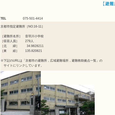
【避難
TEL
075-501-4414
京都市指定避難所［NO.16-11］
［避難所名所］ 音羽川小学校
［収容人員］ 279人
［北 緯］ 34.9828211
［東 経］ 135.820821
※下記のURLは「京都市の避難所，広域避難場所，避難救助拠点一覧」の
サイトにリンクしています。