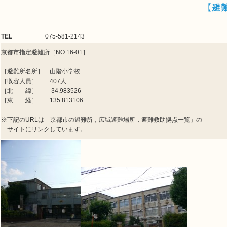
【避
TEL
075-581-2143
京都市指定避難所［NO.16-01］
［避難所名所］ 山階小学校
［収容人員］ 407人
［北 緯］ 34.983526
［東 経］ 135.813106
※下記のURLは「京都市の避難所，広域避難場所，避難救助拠点一覧」の
サイトにリンクしています。