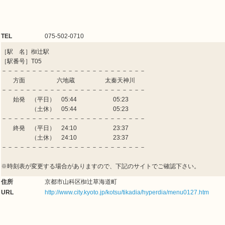
TEL
075-502-0710
［駅 名］椥辻駅
［駅番号］T05
－－－－－－－－－－－－－－－－－－－－－－－－
方面 六地蔵 太秦天神川
－－－－－－－－－－－－－－－－－－－－－－－－
始発 （平日） 05:44 05:23
（土休） 05:44 05:23
－－－－－－－－－－－－－－－－－－－－－－－－
終発 （平日） 24:10 23:37
（土休） 24:10 23:37
－－－－－－－－－－－－－－－－－－－－－－－－
※時刻表が変更する場合がありますので、下記のサイトでご確認下さい。
住所
京都市山科区椥辻草海道町
URL
http://www.city.kyoto.jp/kotsu/tikadia/hyperdia/menu0127.htm