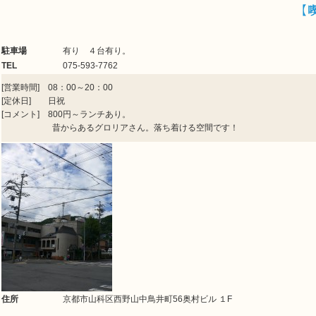
【
駐車場
有り ４台有り。
TEL
075-593-7762
[営業時間] 08：00～20：00
[定休日] 日祝
[コメント] 800円～ランチあり。
昔からあるグロリアさん。落ち着ける空間です！
住所
京都市山科区西野山中鳥井町56奥村ビル １F