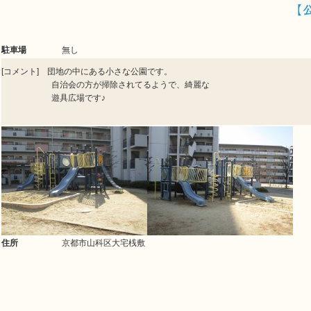
【
駐車場
無し
[コメント] 団地の中にある小さな公園です。
自治会の方が掃除されてるようで、綺麗な
遊具広場です♪
住所
京都市山科区大宅桟敷