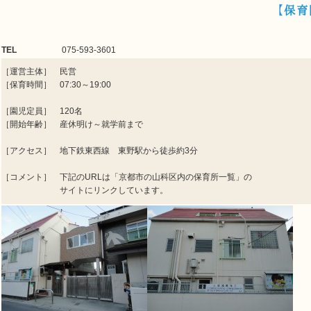
【保育
TEL
075-593-3601
［運営主体］ 民営
［保育時間］ 07:30～19:00
［園児定員］ 120名
［開始年齢］ 産休明け～就学前まで
［アクセス］ 地下鉄東西線 東野駅から徒歩約3分
［コメント］ 下記のURLは「京都市の山科区内の保育所一覧」の
サイトにリンクしています。