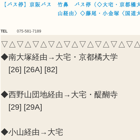
【バス停】京阪バス 竹鼻 バス停（◇大宅・京都橘
山経由〉◇藤尾・小金塚〈国道
TEL
075-581-7189
▽△▽△▽△▽△▽△▽△▽△▽△▽
◆南大塚経由→大宅・京都橘大学
[26] [26A] [82]
◆西野山団地経由→大宅・醍醐寺
[29] [29A]
◆小山経由→大宅