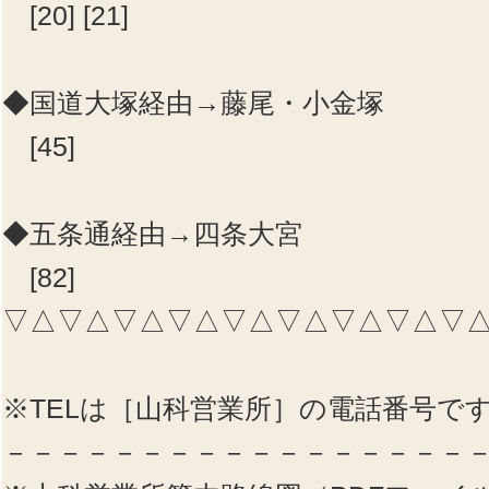
[20] [21]
◆国道大塚経由→藤尾・小金塚
[45]
◆五条通経由→四条大宮
[82]
▽△▽△▽△▽△▽△▽△▽△▽△▽
※TELは［山科営業所］の電話番号で
－－－－－－－－－－－－－－－－－