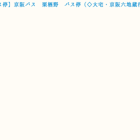
ス停】京阪バス 栗栖野 バス停（◇大宅・京阪六地蔵