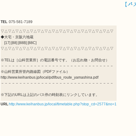
【バ
TEL
075-581-7189
▽△▽△▽△▽△▽△▽△▽△▽△▽△▽△▽△▽△▽△▽△▽△▽
◆大宅・京阪六地蔵
[17] [88] [88B] [88C]
▽△▽△▽△▽△▽△▽△▽△▽△▽△▽△▽△▽△▽△▽△▽△▽
※TELは［山科営業所］の電話番号です。（お忘れ物・お問合せ）
－－－－－－－－－－－－－－－－－－－－－－－－－－－－－－－
※山科営業所管内路線図（PDFファイル）
http://www.keihanbus.jp/local/pdf/bus_route_yamashina.pdf
－－－－－－－－－－－－－－－－－－－－－－－－－－－－－－－
※下記のURLは上記のバス停の時刻表にリンクしています。
URL
http://www.keihanbus.jp/local/timetable.php?stop_cd=2577&no=1