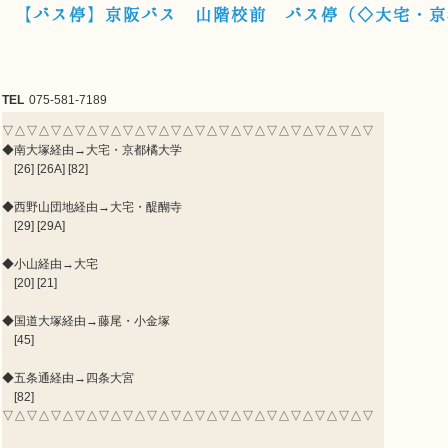
【バス停】京阪バス 山階校前 バス停（◇大宅・京
TEL
075-581-7189
▽△▽△▽△▽△▽△▽△▽△▽△▽△▽△▽△▽△▽△▽△▽△▽
◆南大塚経由→大宅・京都橘大学
[26] [26A] [82]
◆西野山団地経由→大宅・醍醐寺
[29] [29A]
◆小山経由→大宅
[20] [21]
◆国道大塚経由→藤尾・小金塚
[45]
◆五条通経由→四条大宮
[82]
▽△▽△▽△▽△▽△▽△▽△▽△▽△▽△▽△▽△▽△▽△▽△▽