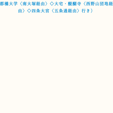
都橘大学〈南大塚経由〉◇大宅・醍醐寺〈西野山団地
由〉◇四条大宮〈五条通経由〉行き）