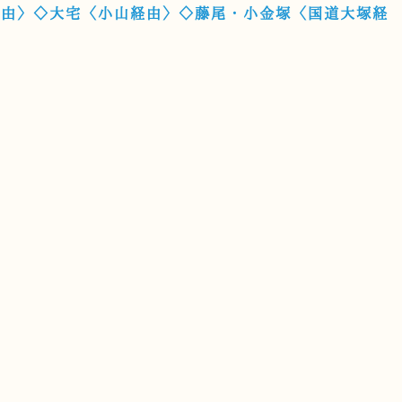
経由〉◇大宅〈小山経由〉◇藤尾・小金塚〈国道大塚経