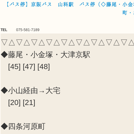
【バス停】京阪バス 山科駅 バス停（◇藤尾・小金
町・
TEL
075-581-7189
▽△▽△▽△▽△▽△▽△▽△▽△▽
◆藤尾・小金塚・大津京駅
[45] [47] [48]
◆小山経由→大宅
[20] [21]
◆四条河原町