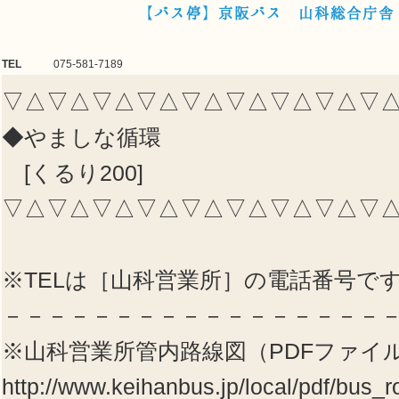
【バス停】京阪バス 山科総合庁舎 
TEL
075-581-7189
▽△▽△▽△▽△▽△▽△▽△▽△▽
◆やましな循環
[くるり200]
▽△▽△▽△▽△▽△▽△▽△▽△▽
※TELは［山科営業所］の電話番号で
－－－－－－－－－－－－－－－－－
※山科営業所管内路線図（PDFファイ
http://www.keihanbus.jp/local/pdf/bus_