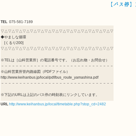
【バス停】
TEL
075-581-7189
▽△▽△▽△▽△▽△▽△▽△▽△▽△▽△▽△▽△▽△▽△▽△▽
◆やましな循環
[くるり200]
▽△▽△▽△▽△▽△▽△▽△▽△▽△▽△▽△▽△▽△▽△▽△▽
※TELは［山科営業所］の電話番号です。（お忘れ物・お問合せ）
－－－－－－－－－－－－－－－－－－－－－－－－－－－－－－－
※山科営業所管内路線図（PDFファイル）
http://www.keihanbus.jp/local/pdf/bus_route_yamashina.pdf
－－－－－－－－－－－－－－－－－－－－－－－－－－－－－－－
※下記のURLは上記のバス停の時刻表にリンクしています。
URL
http://www.keihanbus.jp/local/timetable.php?stop_cd=2482