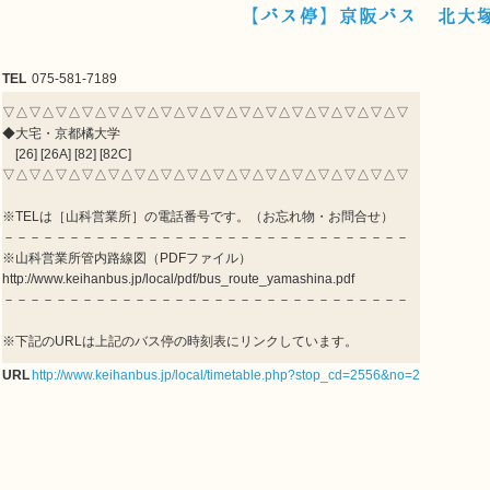
【バス停】京阪バス 北大
TEL
075-581-7189
▽△▽△▽△▽△▽△▽△▽△▽△▽△▽△▽△▽△▽△▽△▽△▽
◆大宅・京都橘大学
[26] [26A] [82] [82C]
▽△▽△▽△▽△▽△▽△▽△▽△▽△▽△▽△▽△▽△▽△▽△▽
※TELは［山科営業所］の電話番号です。（お忘れ物・お問合せ）
－－－－－－－－－－－－－－－－－－－－－－－－－－－－－－－
※山科営業所管内路線図（PDFファイル）
http://www.keihanbus.jp/local/pdf/bus_route_yamashina.pdf
－－－－－－－－－－－－－－－－－－－－－－－－－－－－－－－
※下記のURLは上記のバス停の時刻表にリンクしています。
URL
http://www.keihanbus.jp/local/timetable.php?stop_cd=2556&no=2