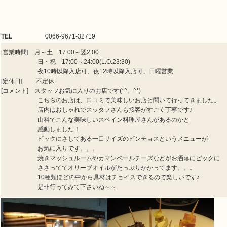
TEL
0066-9671-32719
[営業時間] 月～土 17:00～翌2:00
日・祝 17:00～24:00(L.O.23:30)
夜10時以降入店可、夜12時以降入店可、日曜営業
[定休日] 不定休
[コメント] スタッフお気に入りのお店です(*^。^*)
こちらのお店は、口コミで美味しいお店と聞いて行ってきました。
店内はおしゃれでスッタフさんも接客がすごく丁寧です♪
山科でこんな美味しいスペイン料理屋さんがあるのかと
感動しました！
ピックにさしてある一口サイズのピンチョスというメニューが
お気に入りです。。。
焼きマッシュルームやカマンベールチーズなどがお洒落にピックに
ささっててオリーブオイルがたっぷりかかってます。。。
10種類ほどの中から具材はチョイスできるので楽しいです♪
是非行ってみて下さいね～～