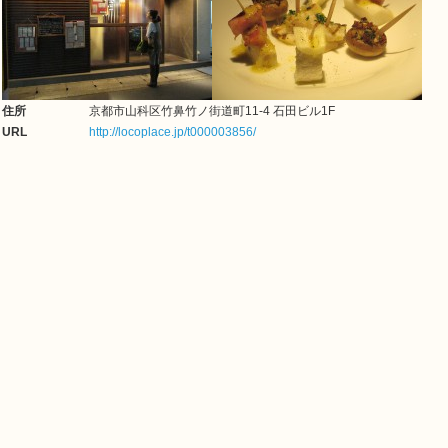
住所
京都市山科区竹鼻竹ノ街道町11-4 石田ビル1F
URL
http://locoplace.jp/t000003856/