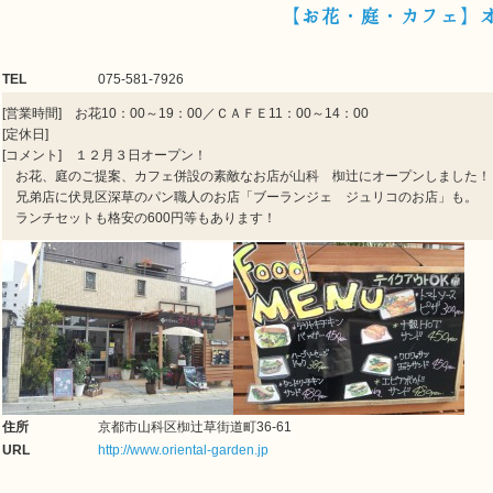
【お花・庭・カフェ】
TEL
075-581-7926
[営業時間] お花10：00～19：00／ＣＡＦＥ11：00～14：00
[定休日]
[コメント] １２月３日オープン！
お花、庭のご提案、カフェ併設の素敵なお店が山科 椥辻にオープンしました！
兄弟店に伏見区深草のパン職人のお店「ブーランジェ ジュリコのお店」も。
ランチセットも格安の600円等もあります！
住所
京都市山科区椥辻草街道町36-61
URL
http://www.oriental-garden.jp